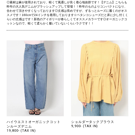
◎素材は麻が使用されており、軽くて風通しが良く着心地抜群です！【デニム】こちらも
昨年の大人気デニムがブラッシュアップして登場！！昨年のものよりコンパクトになり、
合わせて頂きやすくなっております◎丈感は長めですが、ずるっとルーズに履くのがオス
スメです！160cmで24インチを着用しております☆ペタンコシューズだと床に少し付くく
らいの丈感はです！新色のアイボリーが春らしくてオススメカラーです◎オーガニックコ
ットンなので、軽くて柔らかく履いていないくらいラクです！！
ハイウエストオーガニックコット
ショルダータックブラウス
9,900- (TAX IN)
ンルーズデニム
19,800- (TAX IN)