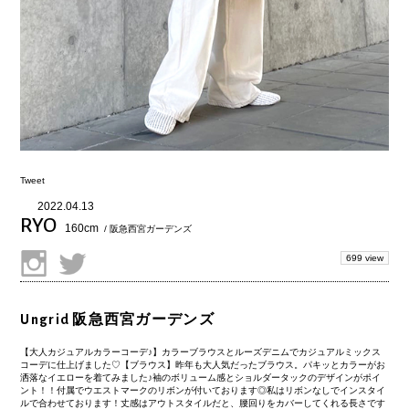
Tweet
2022.04.13
RYO
160cm
/ 阪急西宮ガーデンズ
699 view
Ungrid 阪急西宮ガーデンズ
【大人カジュアルカラーコーデ♪】カラーブラウスとルーズデニムでカジュアルミックス
コーデに仕上げました♡【ブラウス】昨年も大人気だったブラウス。パキッとカラーがお
洒落なイエローを着てみました♪袖のボリューム感とショルダータックのデザインがポイ
ント！！付属でウエストマークのリボンが付いております◎私はリボンなしでインスタイ
ルで合わせております！丈感はアウトスタイルだと、腰回りをカバーしてくれる長さです