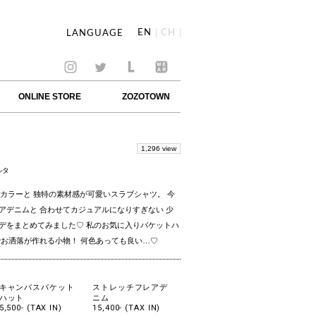
EN
CH
LANGUAGE
ONLINE STORE
ZOZOTOWN
1,296 view
ルタ
ルなカラーと 独特の素材感が可愛いスラブシャツ。 今
アデニムと 合わせてカジュアルになりすぎない 少
デをまとめてみました♡ 私のお気に入りバケットハ
でお洒落が作れる小物！ 何色あっても良い…♡
キャンバスバケット
ストレッチフレアデ
ハット
ニム
5,500- (TAX IN)
15,400- (TAX IN)