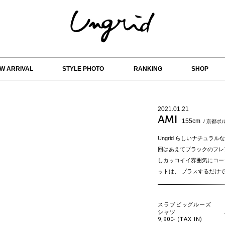
W ARRIVAL
STYLE PHOTO
RANKING
SHOP
2021.01.21
AMI
155cm
/ 京都ポ
Ungrid らしいナチュラ
回はあえてブラックのフレ
しカッコイイ雰囲気にコー
ットは、 プラスするだけ
スラブビッグルーズ
シャツ
9,900- (TAX IN)