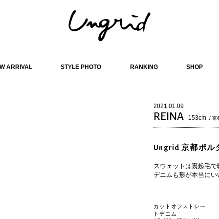
W ARRIVAL
STYLE PHOTO
RANKING
SHOP
2021.01.09
REINA
153cm
/ 
Ungrid 京都ポル
スウェットは裏起毛で
デニムも形が本当にい
カットオフストレー
トデニム