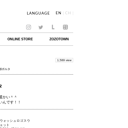
EN
CH
LANGUAGE
ONLINE STORE
ZOZOTOWN
1,589 view
京都ポルタ
タ
暖かい＾＾
いんです！！
ウォッシュロゴスウ
ェット