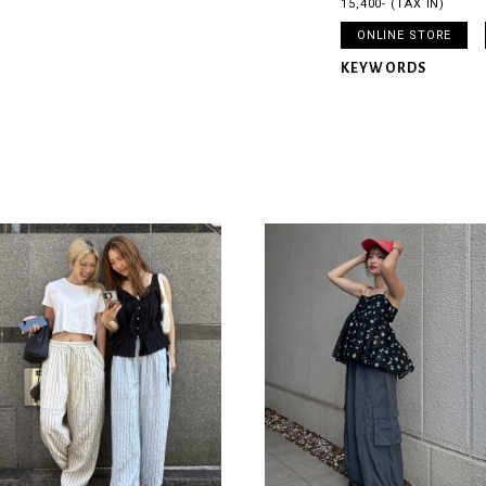
15,400- (TAX IN)
ONLINE STORE
KEYWORDS