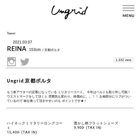
Tweet
2021.03.07
REINA
153cm
/ 京都ポルタ
1,332 view
Ungrid 京都ポルタ
もう春アウターの定番になっている ミリタリーコート。 今年はベルトも取り外し可能！
ウエストマークをして頂くと 雰囲気も変わり、綺麗めに。。！！ お袖部分にリブがつい
ているので 袖を捲って頂きやすいのも ポイントです★！
ハイネックミリタリーロングコー
透かし柄フラットシューズ
9,900- (TAX IN)
ト
15,400- (TAX IN)