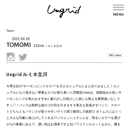
Tweet
2021.04.28
TOMOMI
152cm
/ ルミネ立川
841 view
Ungrid ルミネ立川
今季注目の”サーモンピンクカラー”を大人カジュアルにまとめてみました！カジ
ュアルになり過ぎない華奢なロゴが落ち着いた雰囲気のteeは、肌馴染みが良いサ
ーモンピンクが私のおすすめ⭐︎ 夏の少し日焼けした肌にも映える事間違いなしで
すっ♡！バックは新鮮な縦ロゴが目を引きます☺︎着丈も長過ぎずパンツ、スカー
トどちらともバランスが取りやすいサイズ感で着回し力抜群◎ ボトムスにはぐっ
と大人な印象に格上げしてくれるワンウォッシュデニムを。明るいカラーを選び
がちの春夏にあえて、濃い色はお洒落ですよね♡ワイドシルエットながら、腰ま