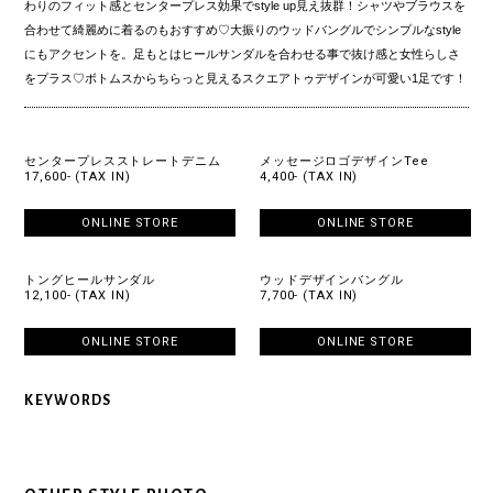
わりのフィット感とセンタープレス効果でstyle up見え抜群！シャツやブラウスを
合わせて綺麗めに着るのもおすすめ♡大振りのウッドバングルでシンプルなstyle
にもアクセントを。足もとはヒールサンダルを合わせる事で抜け感と女性らしさ
をプラス♡ボトムスからちらっと見えるスクエアトゥデザインが可愛い1足です！
センタープレスストレートデニム
メッセージロゴデザインTee
17,600- (TAX IN)
4,400- (TAX IN)
ONLINE STORE
ONLINE STORE
トングヒールサンダル
ウッドデザインバングル
12,100- (TAX IN)
7,700- (TAX IN)
ONLINE STORE
ONLINE STORE
KEYWORDS