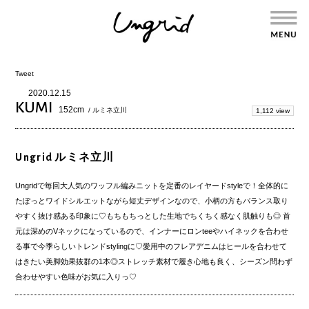
Tweet
2020.12.15
KUMI
152cm
/ ルミネ立川
1,112 view
Ungrid ルミネ立川
Ungridで毎回大人気のワッフル編みニットを定番のレイヤードstyleで！全体的に
たぽっとワイドシルエットながら短丈デザインなので、小柄の方もバランス取り
やすく抜け感ある印象に♡もちもちっとした生地でちくちく感なく肌触りも◎ 首
元は深めのVネックになっているので、インナーにロンteeやハイネックを合わせ
る事で今季らしいトレンドstylingに♡愛用中のフレアデニムはヒールを合わせて
はきたい美脚効果抜群の1本◎ストレッチ素材で履き心地も良く、シーズン問わず
合わせやすい色味がお気に入りっ♡