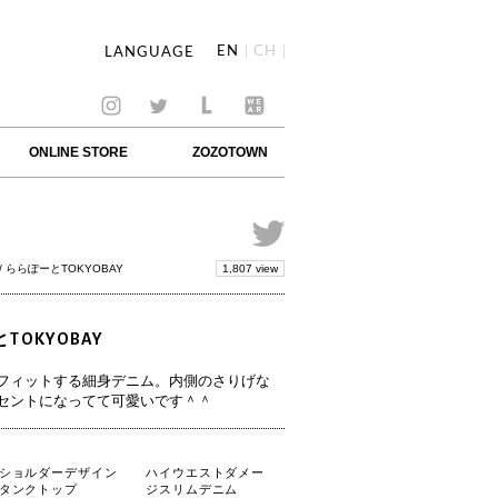
EN
CH
LANGUAGE
ONLINE STORE
ZOZOTOWN
1,807 view
/ ららぽーとTOKYOBAY
とTOKYOBAY
フィットする細身デニム。
内側のさりげな
セントになってて可愛いです＾＾
ショルダーデザイン
ハイウエストダメー
タンクトップ
ジスリムデニム