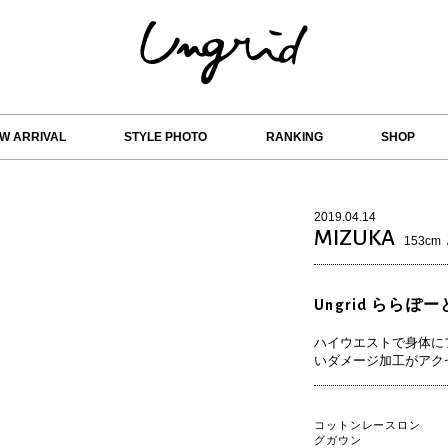
W ARRIVAL
STYLE PHOTO
RANKING
SHOP
2019.04.14
MIZUKA
153cm
Ungrid ららぽー
ハイウエストで身体に
いダメージ加工が
アク
コットンレースロン
グガウン