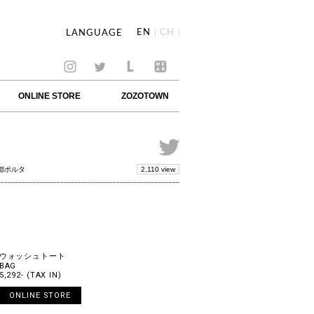
EN
CH
LANGUAGE
ONLINE STORE
ZOZOTOWN
2,110 view
京都ポルタ
ウォッシュトート
BAG
5,292- (TAX IN)
ONLINE STORE