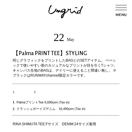
22
May
【Palma PRINT TEE】STYLING
同じグラフィックをプリントしたBAGとのSETアイテム。 ベーシ
ックで使いやすい形のカジュアルなプリントが目を引くTシャツ。
キャンバス生地のBAGは、デイリーに使えること間違い無し。 ※
ブラックはRUNWAYchannel限定カラーです。
1.
2.
1
.
PalmaプリントTee 6,690yen (Tax in)
2
.
クラッシュボーイズデニム 16,490yen (Tax in)
RINA SHIMUTA TEE:Fサイズ DENIM:24サイズ着用