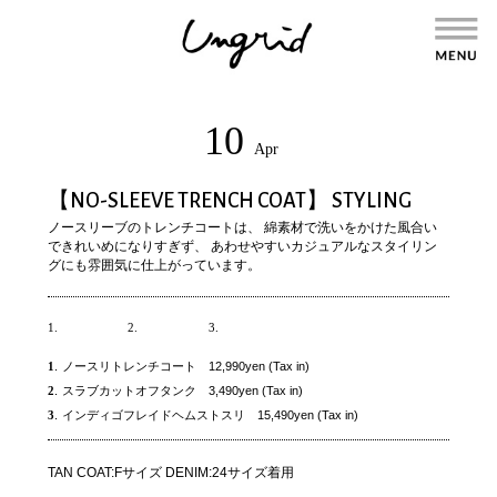
10
Apr
【NO-SLEEVE TRENCH COAT】 STYLING
ノースリーブのトレンチコートは、 綿素材で洗いをかけた風合い
できれいめになりすぎず、 あわせやすいカジュアルなスタイリン
グにも雰囲気に仕上がっています。
1.
2.
3.
1
.
ノースリトレンチコート 12,990yen (Tax in)
2
.
スラブカットオフタンク 3,490yen (Tax in)
3
.
インディゴフレイドヘムストスリ 15,490yen (Tax in)
TAN COAT:Fサイズ DENIM:24サイズ着用